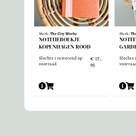
Merk:
The Design Palette
Merk:
The
NOTITIEBOEKJE TROPICAL
NOTIT
OOD
GARDEN
STREP
€
17,
€
9,9
op
Slechts 1 resterend op
Op voor
voorraad
95
5