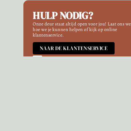
HULP NODIG?
Onze deur staat altijd open voor jou! Laat ons w
hoe we je kunnen helpen of kijk op online
klantenservice.
NAAR DE KLANTENSERVICE
E-mail ons
Facebook
Instagram
Pinterest