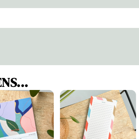
NS...