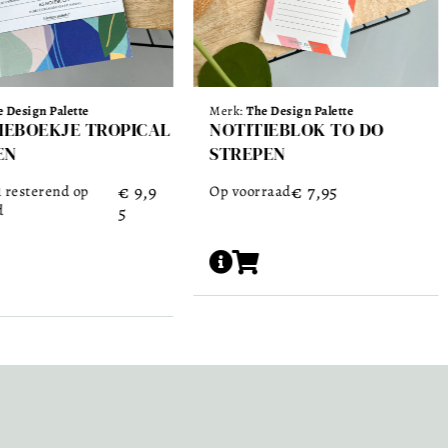
 Design Palette
Merk:
The Design Palette
IEBLOK TO DO
NOTITIEBLOKJE NOTES
EN
WATERCOLOUR
€
7,95
€
6,95
raad
Op voorraad