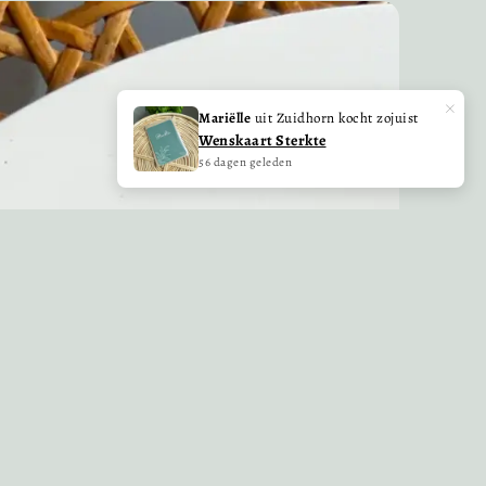
×
Mariëlle
uit Zuidhorn kocht zojuist
Wenskaart Sterkte
56 dagen geleden