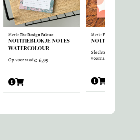
Merk:
Fin Studio
Merk:
Haferkorn & Sauerb
NOTITIEBOEKJE EENVOUD
NOTES KLEURRIJ
€
9,9
€
6,95
Slechts 2 resterend op
Op voorraad
voorraad
5