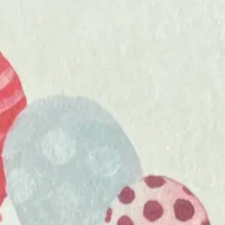
feestje. Perfect om verjaardagen,
afspraken en bijzondere momenten in
stijl bij te houden.
Of je nu op zoek bent naar een
wandkalender, maandkalender of een
kalender met speels design: bij Schryft
ontdek je kalenders die niet alleen
functioneel zijn, maar ook een
blikvanger in je interieur. Start het
jaar georganiseerd en kies jouw
nieuwe favoriete kalender!