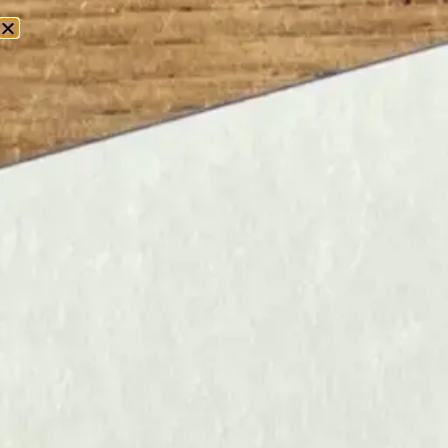
0
Home
/ Kalenders
KALENDERS
ONGEDATEERDE
KALENDERS DIE IEDER
JAAR WEER MEEGAAN
Bij
Schryft
vind je een vrolijke en
praktische collectie
kalenders
waarmee je nooit meer een belangrijke
datum vergeet. Onze kleurrijke
kalenders helpen je overzicht te
bewaren én maken van elke dag een