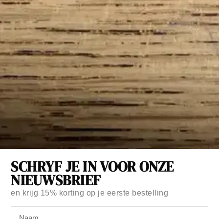
Merk:
Celyn Design
SCHRYF JE IN VOOR ONZE
VERJAARDAGSKALENDER 12 MAANDEN GROEN
NIEUWSBRIEF
€
19,95
Op voorraad
en krijg
15% korting
op je eerste bestelling