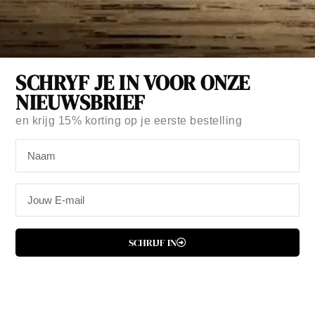
SCHRYF JE IN VOOR ONZE
NIEUWSBRIEF
en krijg
15% korting
op je eerste bestelling
Merk:
Celyn Design
KAARTJE HANG IN THERE
€
1,95
Op voorraad
SCHRIJF IN