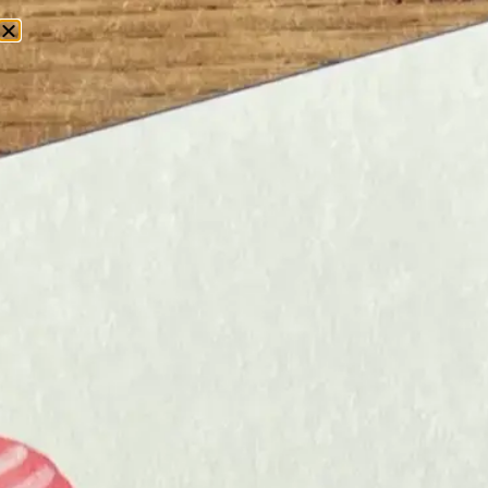
0
Home
/
Kaarten
/ Sterkte
STERKTE
EEN STERKTE KAART,
VOOR ALS WOORDEN
SOMS
TEKORTSCHIETEN
Maakt iemand in jouw omgeving een
moeilijke tijd door, dan kan een
sterkte
kaart net dat kleine gebaar zijn dat veel
betekent. Bij Schryft vind je