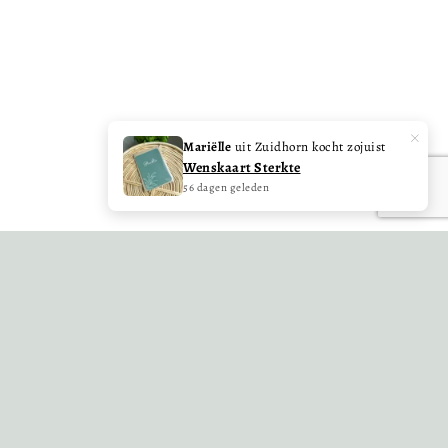
×
Mariëlle
uit Zuidhorn kocht zojuist
Wenskaart Sterkte
HULP NODIG?
56 dagen geleden
Onze deur staat altijd open voor jou! Laat ons
weten hoe we je kunnen helpen of kijk op
online klantenservice.
NAAR DE KLANTENSERVICE
E-mail ons
Facebook
Instagram