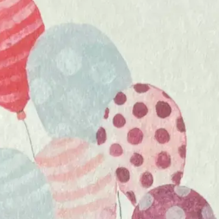
duurzame sterkte kaarten met een
rustige, oprechte uitstraling, gedrukt
op
kwaliteitsvol papier en geleverd met
een passende envelop. Geen grote
woorden nodig, alleen de wetenschap
dat er aan je gedacht wordt.