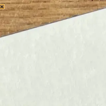
0
Home
/ The Design Palette
THE DESIGN PALETTE