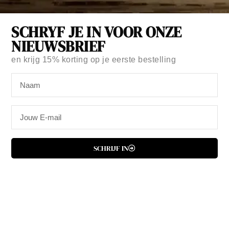
SCHRYF JE IN VOOR ONZE
NIEUWSBRIEF
Merk:
The Design Palette
NOTITIEBOEKJE TROPICAL GARDEN
en krijg
15% korting
op je eerste bestelling
€
9,95
Slechts 1 resterend op voorraad
SCHRIJF IN