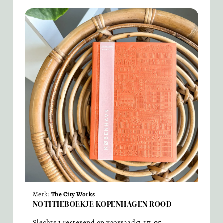
Merk:
The City Works
NOTITIEBOEKJE KOPENHAGEN ROOD
€
17,95
Slechts 1 resterend op voorraad