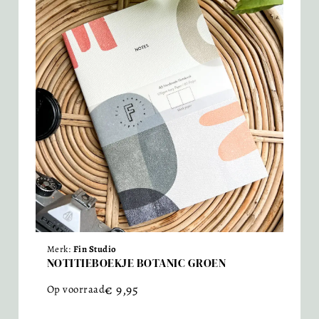
Merk:
Fin Studio
NOTITIEBOEKJE BOTANIC GROEN
€
9,95
Op voorraad