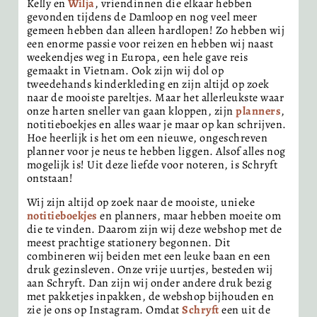
Kelly en
Wilja
, vriendinnen die elkaar hebben
gevonden tijdens de Damloop en nog veel meer
gemeen hebben dan alleen hardlopen! Zo hebben wij
een enorme passie voor reizen en hebben wij naast
weekendjes weg in Europa, een hele gave reis
gemaakt in Vietnam. Ook zijn wij dol op
tweedehands kinderkleding en zijn altijd op zoek
naar de mooiste pareltjes. Maar het allerleukste waar
onze harten sneller van gaan kloppen, zijn
planners
,
notitieboekjes en alles waar je maar op kan schrijven.
Hoe heerlijk is het om een nieuwe, ongeschreven
planner voor je neus te hebben liggen. Alsof alles nog
mogelijk is! Uit deze liefde voor noteren, is Schryft
ontstaan!
Wij zijn altijd op zoek naar de mooiste, unieke
notitieboekjes
en planners, maar hebben moeite om
die te vinden. Daarom zijn wij deze webshop met de
meest prachtige stationery begonnen. Dit
combineren wij beiden met een leuke baan en een
druk gezinsleven. Onze vrije uurtjes, besteden wij
aan Schryft. Dan zijn wij onder andere druk bezig
met pakketjes inpakken, de webshop bijhouden en
zie je ons op Instagram. Omdat
Schryft
een uit de