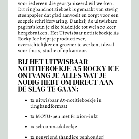
voor iedereen die georganiseerd wil werken.
Dit ringbandnotitieboek is gemaakt van stevig
steenpapier dat glad aanvoelt en zorgt voor een
soepele schrijfervaring. Dankzij de uitwisbare
pagina’s kun je elke bladzijde tot wel 500 keer
hergebruiken. Het Uitwisbaar notitieboekje A5
Rocky Ice helpt je productiever,
overzichtelijker en groener te werken, ideaal
voor thuis, studie of op kantoor.
BIJ HET UITWISBAAR
NOTITIEBOEKJE A5 ROCKY ICE
ONTVANG JE ALLES WAT JE
NODIG HEBT OM DIRECT AAN
DE SLAG TE GAAN:
1x uitwisbaar A5-notitieboekje in
ringbandformaat
1x MOYU-pen met Frixion-inkt
1x schoonmaakdoekje
1x penvriend (handige penhouder)