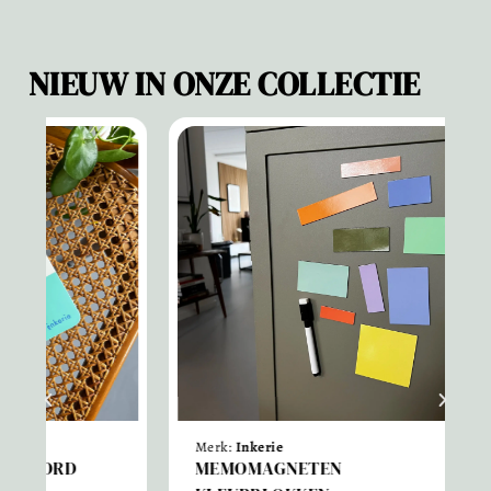
NIEUW IN ONZE COLLECTIE
Sale!
Merk:
Inkerie
Merk:
Haferk
MEMOMAGNETEN
KERSTKAA