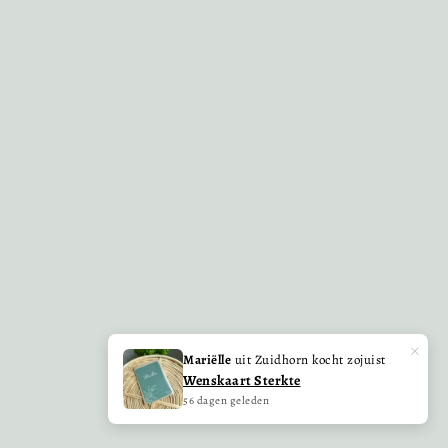
×
Mariëlle
uit Zuidhorn kocht zojuist
Wenskaart Sterkte
56 dagen geleden