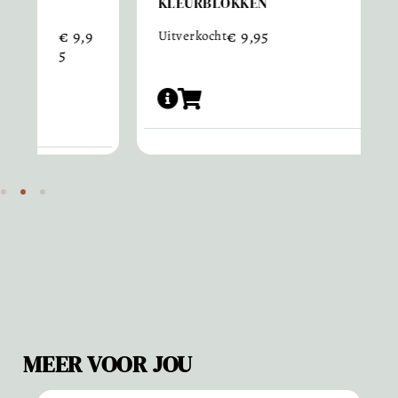
KLEURBLOKKEN
Slechts 3 r
voorraad
€
9,95
Uitverkocht
MEER VOOR JOU