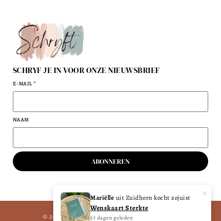
SCHRYF JE IN VOOR ONZE NIEUWSBRIEF
E-MAIL
*
NAAM
ABONNEREN
×
Mariëlle
uit Zuidhorn kocht zojuist
Wenskaart Sterkte
© 2022 - 2026 Schryft - KvK-nummer: 87286025