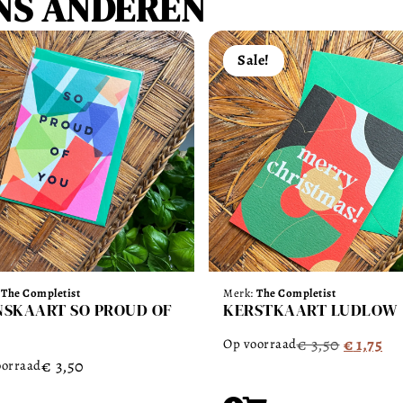
NS ANDEREN
Sale!
:
The Completist
Merk:
The Completist
SKAART SO PROUD OF
KERSTKAART LUDLOW
€
3,50
€
1,75
Op voorraad
€
3,50
oorraad