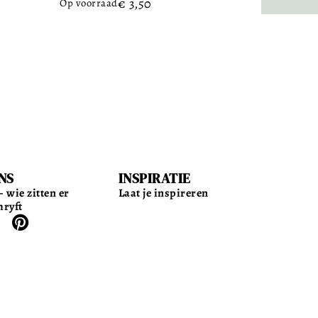
€
3,50
Op voorraad
NS
INSPIRATIE
 wie zitten er
Laat je inspireren
hryft