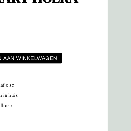
 AAN WINKELWAGEN
af € 50
 in huis
idhorn