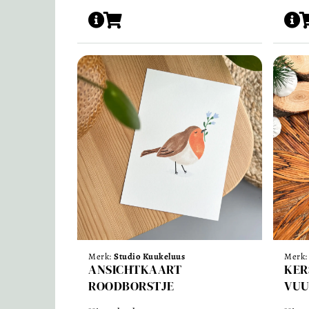
Merk:
Studio Kuukeluus
Merk
ANSICHTKAART
KER
ROODBORSTJE
VUU