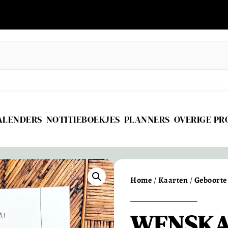
ALENDERS
NOTITIEBOEKJES
PLANNERS
OVERIGE P
Home
/
Kaarten
/
Geboorte
WENSKA