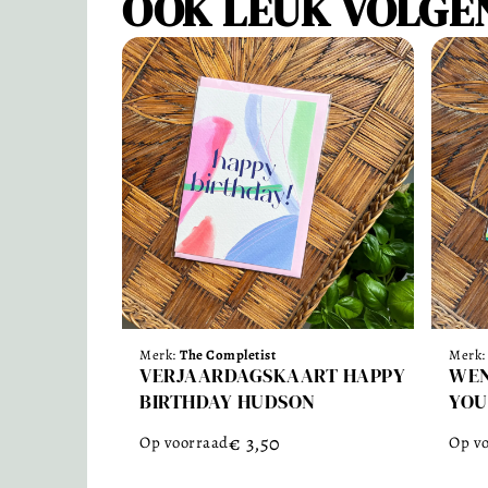
OOK LEUK VOLGE
Merk:
The Completist
Merk
VERJAARDAGSKAART HAPPY
WEN
BIRTHDAY HUDSON
YOU
€
3,50
Op voorraad
Op v