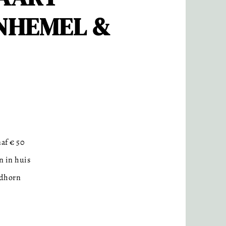
NHEMEL &
af € 50
 in huis
idhorn