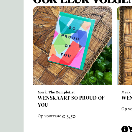
Merk:
The Completist
Merk
WENSKAART SO PROUD OF
WEN
YOU
Op v
€
3,50
Op voorraad