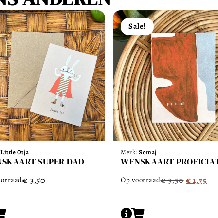
Sale!
:
Little Otja
Merk:
Somaj
SKAART SUPER DAD
WENSKAART PROFICIA
€
3,50
€
3,50
€
1,75
oorraad
Op voorraad