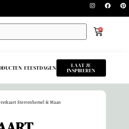
0
LAAT JE
RODUCTEN
FEESTDAGEN
INSPIREREN
erstkaart Sterrenhemel & Maan
AART