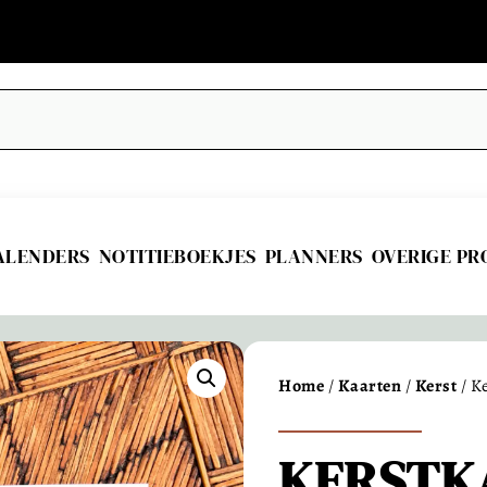
ALENDERS
NOTITIEBOEKJES
PLANNERS
OVERIGE P
Home
/
Kaarten
/
Kerst
/ K
KERSTK