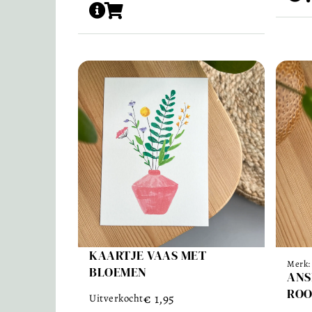
KAARTJE VAAS MET
Merk
BLOEMEN
ANS
ROO
€
1,95
Uitverkocht