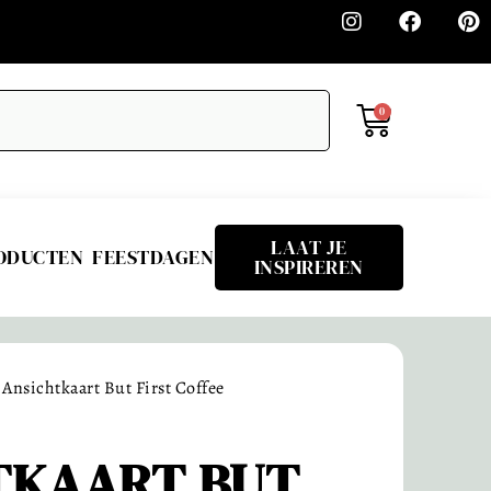
0
LAAT JE
RODUCTEN
FEESTDAGEN
INSPIREREN
 Ansichtkaart But First Coffee
TKAART BUT