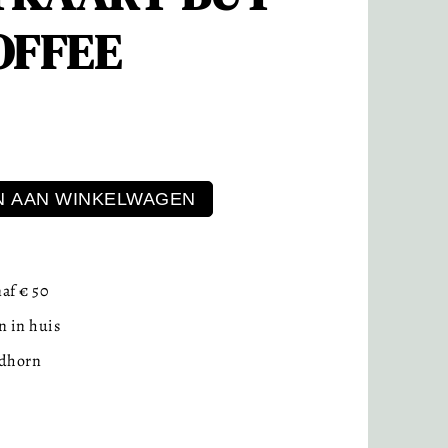
OFFEE
 AAN WINKELWAGEN
af € 50
 in huis
idhorn