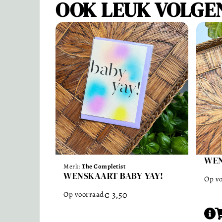
OOK LEUK VOLGE
WEN
Merk:
The Completist
WENSKAART BABY YAY!
Op v
€
3,50
Op voorraad