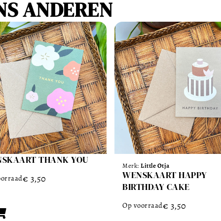
NS ANDEREN
SKAART THANK YOU
Merk:
Little Otja
WENSKAART HAPPY
€
3,50
oorraad
BIRTHDAY CAKE
€
3,50
Op voorraad