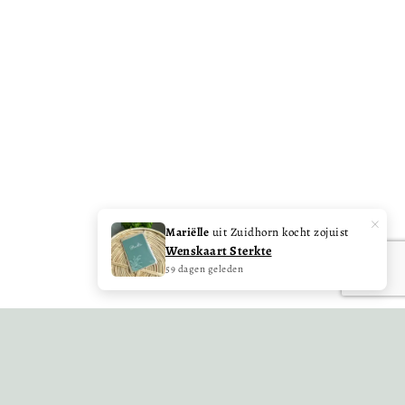
HULP NODIG?
Onze deur staat altijd open voor jou! Laat ons
weten hoe we je kunnen helpen of kijk op
online klantenservice.
NAAR DE KLANTENSERVICE
E-mail ons
Facebook
×
Mariëlle
uit Zuidhorn kocht zojuist
Wenskaart Sterkte
Instagram
59 dagen geleden
Pinterest