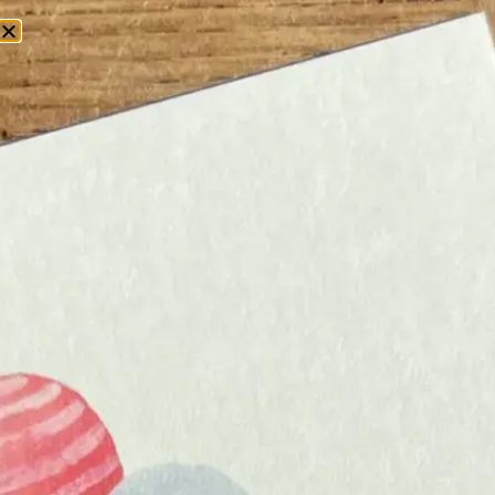
0
Home
/
Overige Producten
/ Washi Tape
WASHI TAPE
WASHI TAPE OM JE
PLANNER EEN
PERSOONLIJKE TOUCH
TE GEVEN
Washi tape is decoratief plakband van
papier, oorspronkelijk uit Japan,
waarmee je in een paar seconden kleur
en karakter toevoegt aan je planner,
notitieboekje of kaart. Makkelijk met