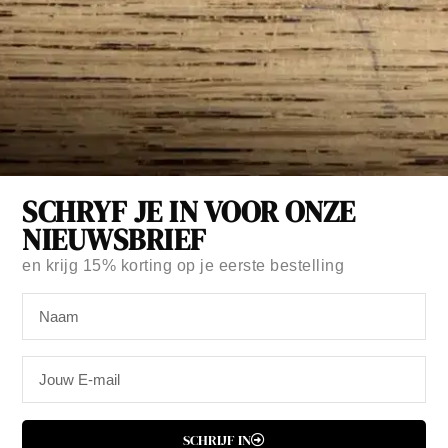
SCHRYF JE IN VOOR ONZE
NIEUWSBRIEF
en krijg
15% korting
op je eerste bestelling
WASHI TAPE TO DO STAMP
€
7,95
Op voorraad
SCHRIJF IN