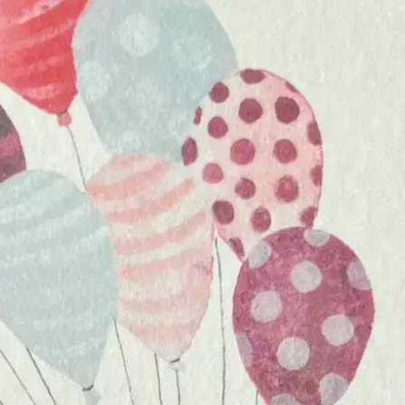
de hand af te scheuren,
herpositioneerbaar
en zonder lijmresten achter te laten.
Bij Schryft vind je washi tape in
verschillende prints, van speels tot
ingetogen.