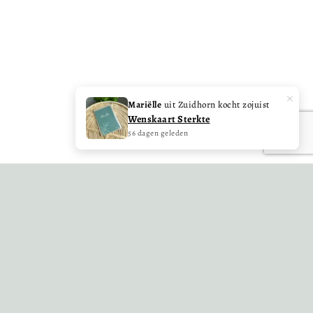
×
HULP NODIG?
Mariëlle
uit Zuidhorn kocht zojuist
Wenskaart Sterkte
Onze deur staat altijd open voor jou! Laat ons
56 dagen geleden
weten hoe we je kunnen helpen of kijk op
online klantenservice.
NAAR DE KLANTENSERVICE
E-mail ons
Facebook
Instagram
Pinterest