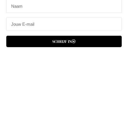
Merk:
Inkerie
MAGNETISCH MEMOBORD GROEN
€
9,95
Slechts 1 resterend op voorraad
SCHRIJF IN