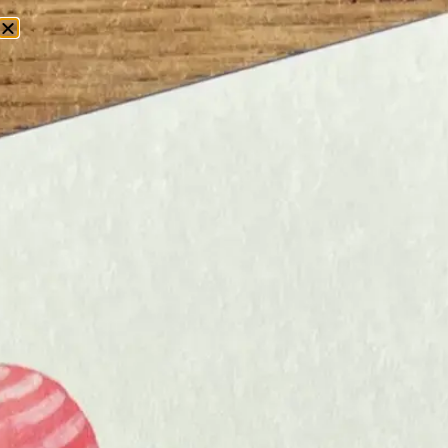
0
Home
/
Overige Producten
/ Memobord
MEMOBORD
MAGNETISCHE
MEMOBORDEN VOOR
OVERZICHT IN HUIS
Bij Schryft vind je magnetische
memoborden in rustige kleuren,
handig voor
aan de koelkast of bij je werkplek.
Inclusief magneten en marker, klaar
om