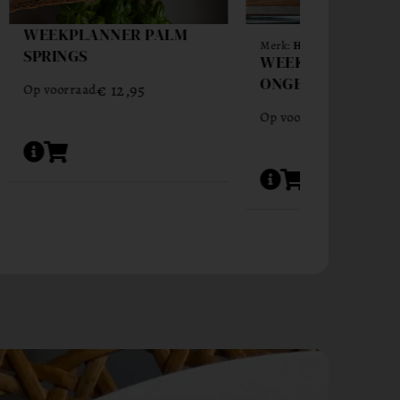
DAGPLANNER
Merk:
Haferkorn & Sauerbrey
ONGEDATEERD PI
WEEKPLANNER
ONGEDATEERD KLEURRIJK
Slechts 2 resterend op
voorraad
€
12,95
Op voorraad