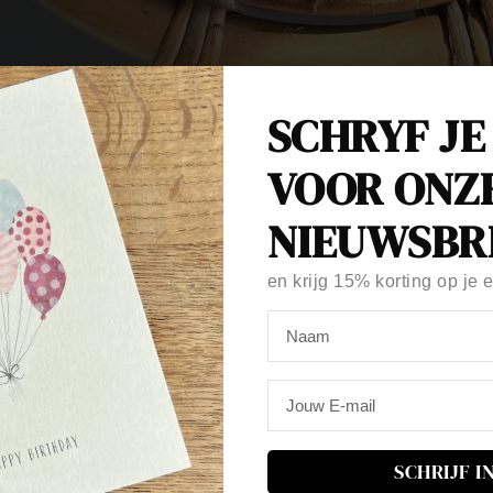
SCHRYF JE
VOOR ONZ
NIEUWSBR
en krijg
15% korting
op je e
SCHRIJF I