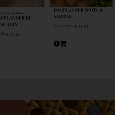
ANNER SPOTS &
WEEKPLANNER PALM
ES
SPRINGS
€
12,95
€
12,95
raad
Op voorraad