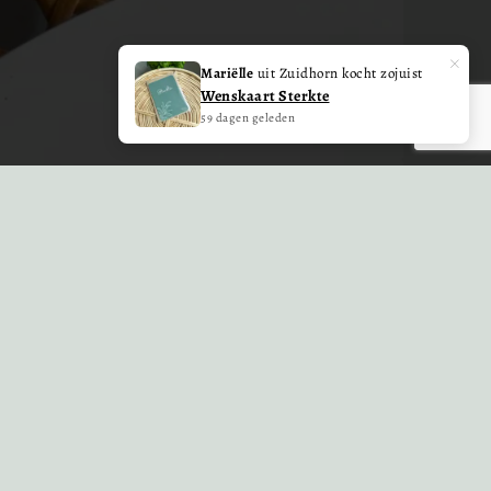
×
Mariëlle
uit Zuidhorn kocht zojuist
Wenskaart Sterkte
59 dagen geleden