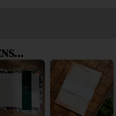
NS...