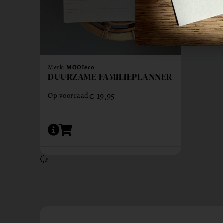
Merk:
MOOIeco
DUURZAME FAMILIEPLANNER
€
19,95
Op voorraad