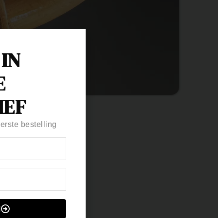
 IN
E
IEF
erste bestelling
N