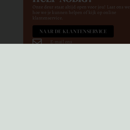
Onze deur staat altijd open voor jou! Laat ons w
hoe we je kunnen helpen of kijk op online
klantenservice.
NAAR DE KLANTENSERVICE
E-mail ons
Facebook
Instagram
Pinterest