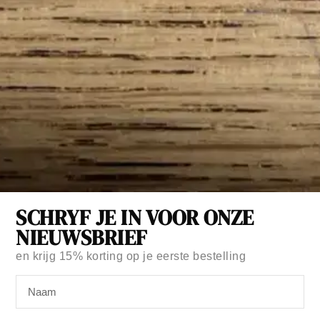
Merk:
Little Otja
SCHRYF JE IN VOOR ONZE
NOTITIEBOEKJE FLORAL LILA
NIEUWSBRIEF
€
9,95
Op voorraad
en krijg
15% korting
op je eerste bestelling