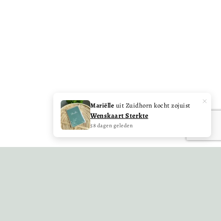
OF BEKIJK OOK EENS...
Sale!
Sale!