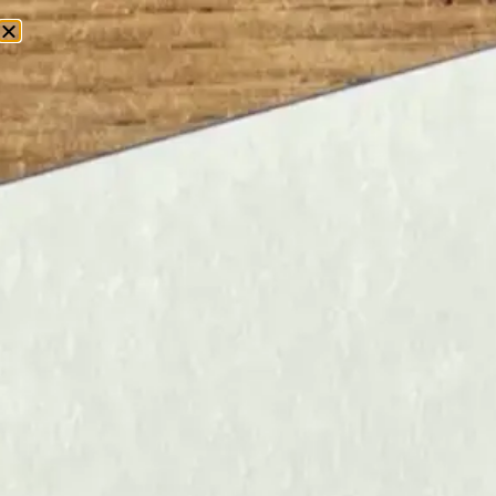
0
Home
/ Little Otja
LITTLE OTJA