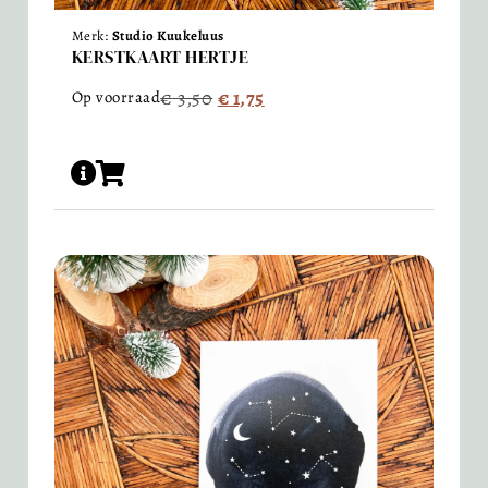
Merk:
Studio Kuukeluus
KERSTKAART HERTJE
€
3,50
€
1,75
Op voorraad