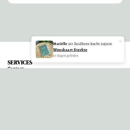
×
Mariëlle
uit Zuidhorn kocht zojuist
Wenskaart Sterkte
57 dagen geleden
SERVICES
Contact
Klantenservice
Meest gestelde vragen
Bezorgopties en levertijd
Ruilen en retourneren
Algemene voorwaarden
Privacyverklaring
OVER ONS
Over ons – wie zitten er achter Schryft