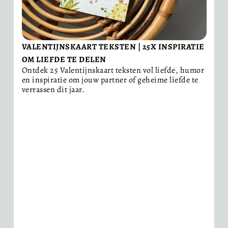
VALENTIJNSKAART TEKSTEN | 25X INSPIRATIE
T
OM LIEFDE TE DELEN
O
Ontdek 25 Valentijnskaart teksten vol liefde, humor
Sc
en inspiratie om jouw partner of geheime liefde te
We
verrassen dit jaar.
w